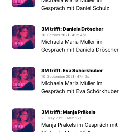
Michaela Maria Müller im
Gespräch mit Daniel Schulz
3M trifft: Daniela Dröscher
16. October 2021
‧
49m 46s
Michaela Maria Müller im
Gespräch mit Daniela Dröscher
3M trifft: Eva Schörkhuber
10. September 2021
‧
47m 2s
Michaela Maria Müller im
Gespräch mit Eva Schörkhuber
3M trifft: Manja Präkels
23. May 2021
‧
40m 32s
Manja Präkels im Gespräch mit